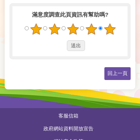
常
滿意度調查
此頁資訊有幫助嗎?
見
問
答
雙
語
詞
彙
回上一頁
臺
北
市
政
府
:::
客服信箱
臺
政府網站資料開放宣告
北
市