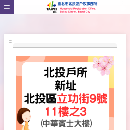
:::
跳到主要內容區塊
進
階
搜
尋
:::
機
關
介
紹
戶
政
資
訊