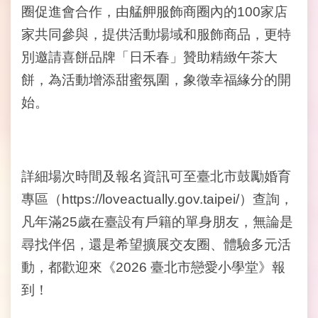
政
圈促進會合作，由艋舺服飾商圈內的100家店
府
家共同參與，提供活動場域和服飾商品，更特
民
政
別邀請喜餅品牌「日禾春」贊助精緻午茶大
局
餅，為活動增添甜蜜氛圍，象徵幸福緣分的開
台
始。
北
通
客
詳細場次時間及報名資訊可至臺北市鼓勵婚育
服
信
專區（https://loveactually.gov.taipei/）查詢，
箱
凡年滿25歲在臺設有戶籍的單身朋友，無論是
尋找伴侶，還是希望擴展交友圈、體驗多元活
政
府
動，都歡迎來《2026 臺北市戀愛小學堂》報
網
到！
站
資