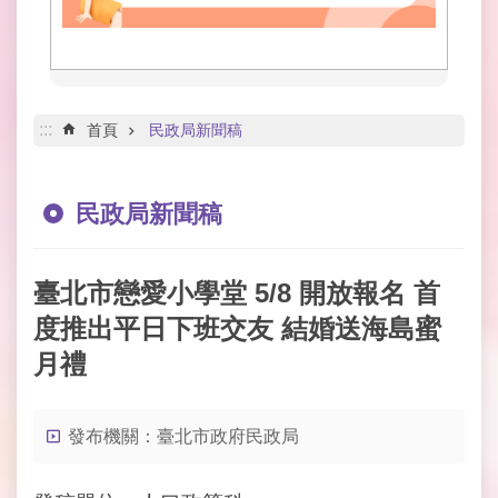
網
路
服
務
線
:::
首頁
民政局新聞稿
上
查
詢
民政局新聞稿
網
網
臺北市戀愛小學堂 5/8 開放報名 首
相
連
度推出平日下班交友 結婚送海島蜜
月禮
申
請
案
發布機關：臺北市政府民政局
件
公