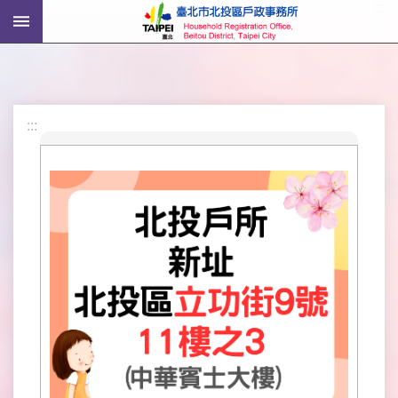
:::
跳到主要內容區塊
進
階
搜
尋
:::
機
關
介
紹
戶
政
資
訊