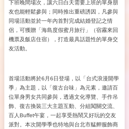
下班晚間場次，讓六日白天需要上班的單身朋
常
友也能輕鬆參與；同時推出重磅誘因，凡參與
見
同場活動並於一年內首對完成結婚登記之情
問
答
侶，可獲贈「海島度假蜜月旅行」（宿霧來回
機票及飯店住宿），打造最具話題性的單身交
雙
語
友活動。
詞
彙
臺
首場活動將於6月6日登場，以「台式浪漫開學
北
市
季」為主題，以「復古台味」為元素，邀請百
政
位單身男女共同參與，透過文化導覽、手作吊
府
飾、復古換裝三大主題互動、分組闖關交流、
臺
百人Buffet午宴，一起享受熱鬧又好玩的交友
北
派對。本次開學季也特地與台北市艋舺服飾商
市