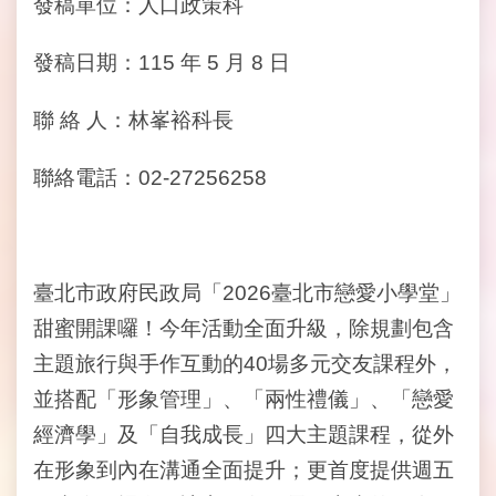
發稿單位：人口政策科
開
資
發稿日期：115 年 5 月 8 日
訊
聯 絡 人：林峯裕科長
網
站
導
聯絡電話：02-27256258
覽
回
首
臺北市政府民政局「2026臺北市戀愛小學堂」
頁
甜蜜開課囉！今年活動全面升級，除規劃包含
English
主題旅行與手作互動的40場多元交友課程外，
並搭配「形象管理」、「兩性禮儀」、「戀愛
陳
情
經濟學」及「自我成長」四大主題課程，從外
系
在形象到內在溝通全面提升；更首度提供週五
統