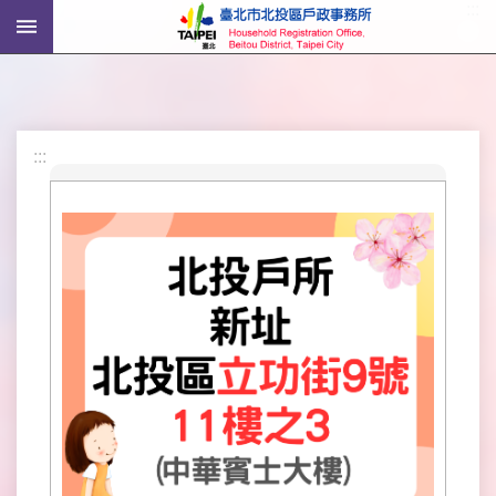
:::
跳到主要內容區塊
進
階
搜
尋
:::
機
關
介
紹
戶
政
資
訊