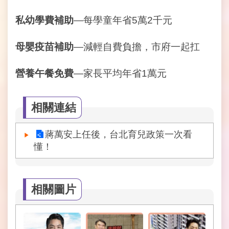
常
私幼學費補助
—每學童年省5萬2千元
見
問
母嬰疫苗補助
—減輕自費負擔，市府一起扛
答
營養午餐免費
—家長平均年省1萬元
雙
語
詞
彙
相關連結
臺
蔣萬安上任後，台北育兒政策一次看
北
懂！
市
政
府
相關圖片
臺
北
市