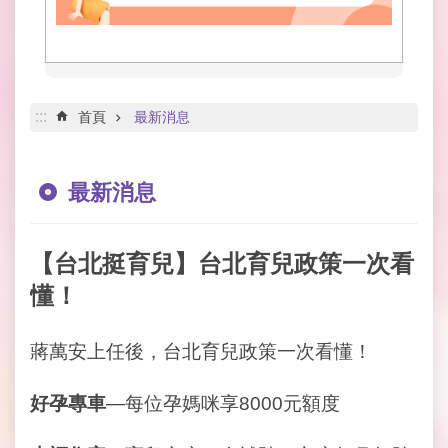
網
路
服
務
線
:::
首頁
最新消息
上
查
詢
最新消息
網
網
【台北挺育兒】台北育兒政策一次看
相
連
懂！
申
蔣萬安上任後，台北育兒政策一次看懂！
請
案
件
好孕專車
—每位孕媽咪享8000元額度
公