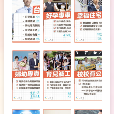
政
府
民
政
局
台
北
通
客
服
信
箱
政
府
網
站
資