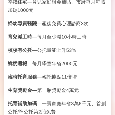
幸福住宅
—育兒家庭租金補貼、市府每月每胎
開
資
加碼1000元
訊
婦幼專責醫院
—產後免費心理諮商3次
網
站
育兒減工時
—每月至少減10小時工時
導
覽
校校有公托
—公托量能上升53%
回
首
鮮奶週報
—每月學童年省2000元
頁
臨時托育服務
—臨托據點11倍增
English
生育獎勵金
—第一胎獎勵金4萬元
陳
情
托育補助加碼
—一寶家庭年省3萬6千元、首創
系
統
公托/準公托第2胎免費