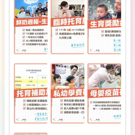
料
開
放
宣
告
網
站
安
全
政
策
隱
私
權
保
護
政
策