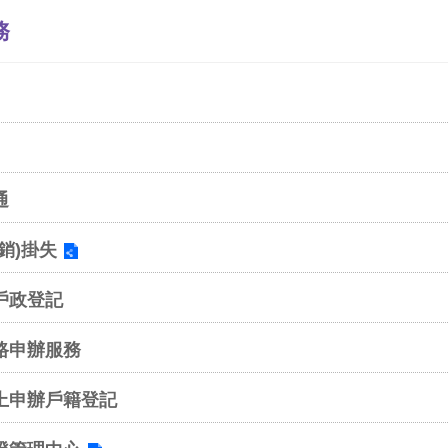
務
通
銷)掛失
戶政登記
路申辦服務
上申辦戶籍登記