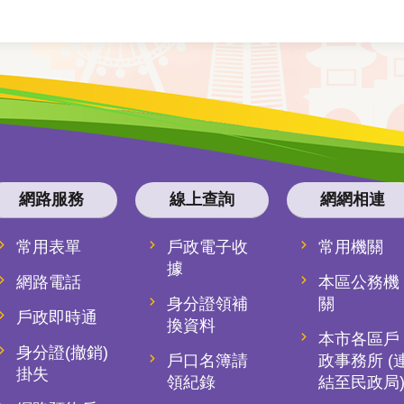
網路服務
線上查詢
網網相連
常用表單
戶政電子收
常用機關
據
網路電話
本區公務機
身分證領補
關
戶政即時通
換資料
本市各區戶
身分證(撤銷)
戶口名簿請
政事務所 (
掛失
領紀錄
結至民政局