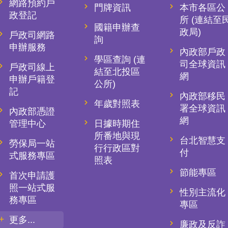
網路預約戶
門牌資訊
本市各區公
政登記
所 (連結至
國籍申辦查
政局)
戶政司網路
詢
申辦服務
內政部戶政
學區查詢 (連
司全球資訊
戶政司線上
結至北投區
網
申辦戶籍登
公所)
記
內政部移民
年歲對照表
署全球資訊
內政部憑證
網
管理中心
日據時期住
所番地與現
台北智慧支
勞保局一站
行行政區對
付
式服務專區
照表
節能專區
首次申請護
照一站式服
性別主流化
務專區
專區
更多...
廉政及反詐