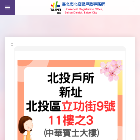
:::
跳到主要內容區塊
進
階
搜
尋
:::
機
關
介
紹
戶
政
資
訊