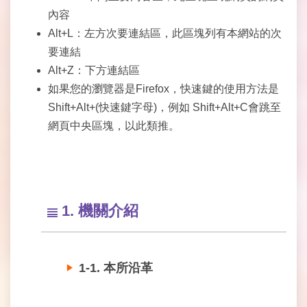
開
內容
資
Alt+L：左方次要連結區，此區塊列有本網站的次
訊
要連結
Alt+Z：下方連結區
網
站
如果您的瀏覽器是Firefox，快速鍵的使用方法是
導
Shift+Alt+(快速鍵字母)，例如 Shift+Alt+C會跳至
覽
網頁中央區塊，以此類推。
回
首
頁
1. 機關介紹
English
陳
情
1-1. 本所沿革
系
統