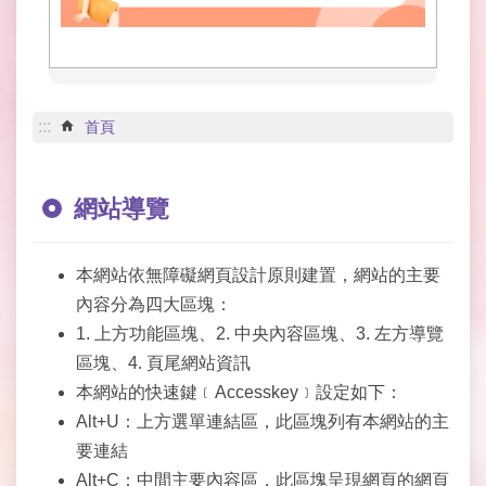
網
路
服
務
線
:::
首頁
上
查
詢
網站導覽
網
網
本網站依無障礙網頁設計原則建置，網站的主要
相
內容分為四大區塊：
連
1. 上方功能區塊、2. 中央內容區塊、3. 左方導覽
申
區塊、4. 頁尾網站資訊
請
本網站的快速鍵﹝Accesskey﹞設定如下：
案
Alt+U：上方選單連結區，此區塊列有本網站的主
件
要連結
公
Alt+C：中間主要內容區，此區塊呈現網頁的網頁