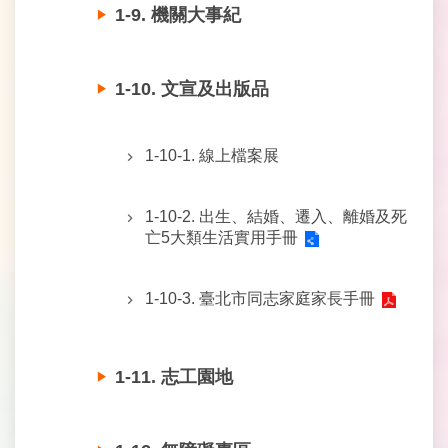
料
1-9. 機關大事紀
開
放
宣
1-10. 文宣及出版品
告
網
1-10-1. 線上檔案展
站
安
全
1-10-2. 出生、結婚、遷入、離婚及死
政
亡5大類生活實用手冊
策
隱
1-10-3. 臺北市同志家庭家長手冊
私
權
保
1-11. 志工園地
護
政
策