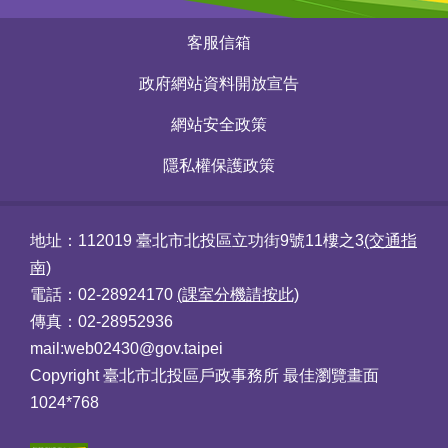
:::
常
客服信箱
見
問
政府網站資料開放宣告
答
網站安全政策
雙
語
隱私權保護政策
詞
彙
地址：112019 臺北市北投區立功街9號11樓之3
(交通指
臺
南)
北
電話：02-28924170
(課室分機請按此)
市
政
傳真：02-28952936
府
mail:web02430@gov.taipei
Copyright 臺北市北投區戶政事務所 最佳瀏覽畫面
臺
1024*768
北
市