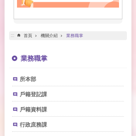
網
路
服
務
線
:::
首頁
機關介紹
業務職掌
上
查
詢
業務職掌
網
網
所本部
相
連
戶籍登記課
申
請
戶籍資料課
案
件
行政庶務課
公