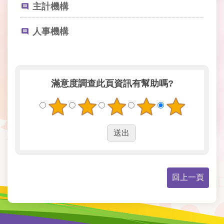
主計機構
開
資
訊
人事機構
網
站
導
滿意度調查
此頁資訊有幫助嗎?
覽
回
首
頁
English
回上一頁
陳
情
系
統