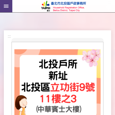
:::
跳到主要內容區塊
進
階
搜
尋
:::
機
關
介
紹
戶
政
資
訊