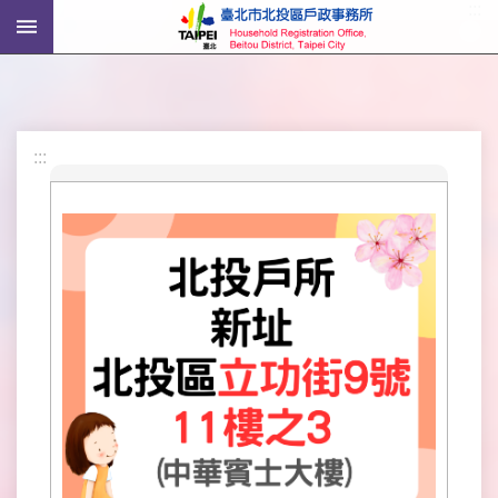
:::
跳到主要內容區塊
進
階
搜
尋
:::
機
關
介
紹
戶
政
資
訊