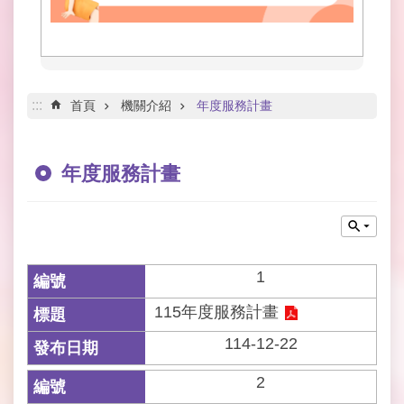
網
路
服
務
線
:::
首頁
機關介紹
年度服務計畫
上
查
詢
年度服務計畫
網
網
相
連
1
申
115年度服務計畫
請
案
114-12-22
件
2
公