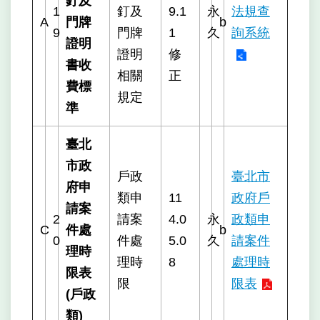
釘及
1
釘及
9.1
永
法規查
A
門牌
b
9
門牌
1
久
詢系統
證明
證明
修
書收
相關
正
費標
規定
準
臺北
市政
戶政
臺北市
府申
類申
11
政府戶
請案
2
請案
4.0
永
政類申
C
件處
b
0
件處
5.0
久
請案件
理時
理時
8
處理時
限表
限
限表
(戶政
類)