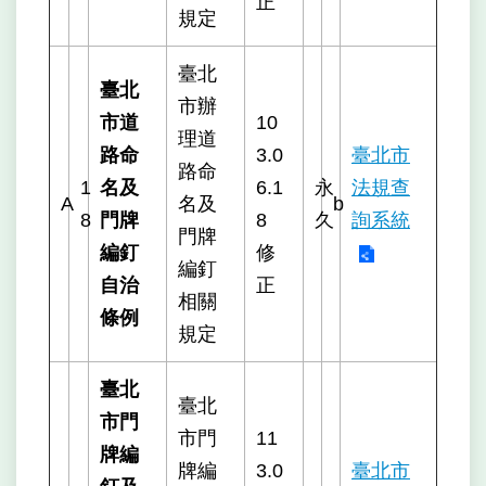
正
規定
臺北
臺北
市辦
市道
10
理道
路命
3.0
臺北市
路命
1
名及
6.1
永
法規查
A
名及
b
8
門牌
8
久
詢系統
門牌
編釘
修
編釘
自治
正
相關
條例
規定
臺北
臺北
市門
市門
11
牌編
牌編
3.0
臺北市