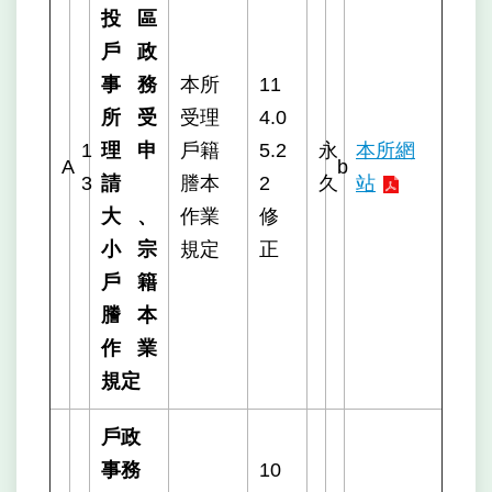
投區
戶政
事務
本所
11
所受
受理
4.0
1
理申
戶籍
5.2
永
本所網
A
b
3
請
謄本
2
久
站
大、
作業
修
小宗
規定
正
戶籍
謄本
作業
規定
戶政
事務
10