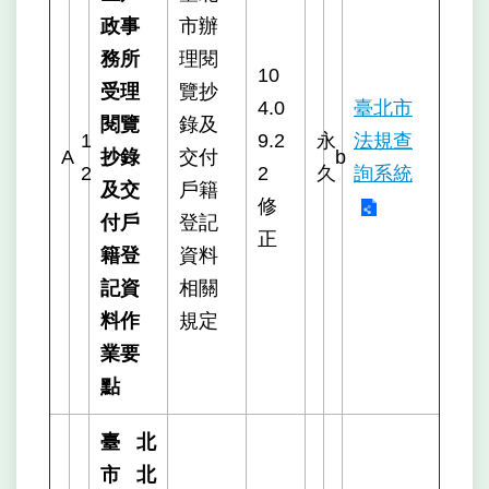
政事
市辦
務所
理閱
10
受理
覽抄
4.0
臺北市
閱覽
錄及
1
9.2
永
法規查
A
抄錄
交付
b
2
2
久
詢系統
及交
戶籍
修
付戶
登記
正
籍登
資料
記資
相關
料作
規定
業要
點
臺北
市北