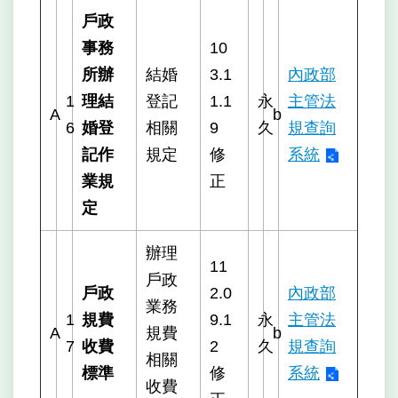
戶政
事務
10
所辦
結婚
3.1
內政部
1
理結
登記
1.1
永
主管法
A
b
6
婚登
相關
9
久
規查詢
記作
規定
修
系統
業規
正
定
辦理
11
戶政
戶政
2.0
內政部
業務
1
規費
9.1
永
主管法
A
規費
b
7
收費
2
久
規查詢
相關
標準
修
系統
收費