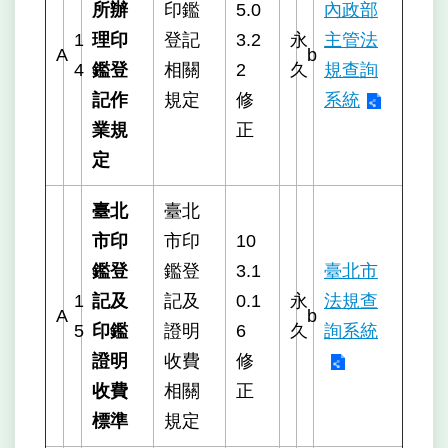
所辦
印鑑
5.0
內政部
1
理印
登記
3.2
永
主管法
A
b
4
鑑登
相關
2
久
規查詢
記作
規定
修
系統
業規
正
定
臺北
臺北
市印
市印
10
鑑登
鑑登
3.1
臺北市
1
記及
記及
0.1
永
法規查
A
b
5
印鑑
證明
6
久
詢系統
證明
收費
修
收費
相關
正
標準
規定