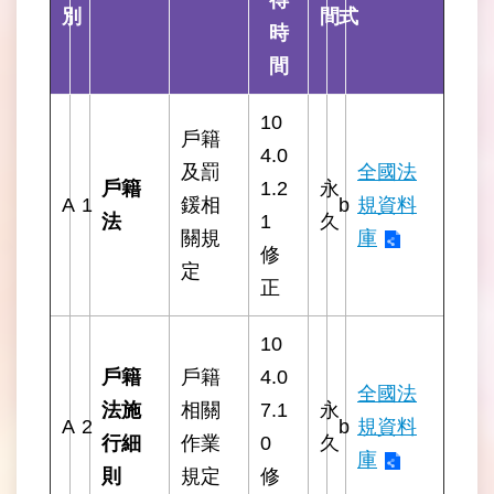
別
間
式
開
時
資
訊
間
網
10
戶籍
站
4.0
導
及罰
全國法
戶籍
1.2
永
覽
A
1
鍰相
b
規資料
法
1
久
關規
庫
回
修
首
定
正
頁
10
English
戶籍
戶籍
4.0
全國法
陳
法施
相關
7.1
永
情
A
2
b
規資料
行細
作業
0
久
系
庫
統
則
規定
修