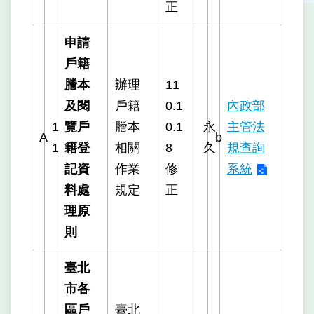
正
申請
戶籍
謄本
辦理
11
及閱
戶籍
0.1
內政部
1
覽戶
謄本
0.1
永
主管法
A
b
1
籍登
相關
8
久
規查詢
記資
作業
修
系統
料處
規定
正
理原
則
臺北
市各
區戶
臺北