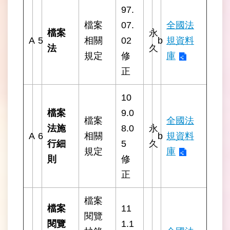
政
97.
府
檔案
07.
全國法
民
檔案
永
政
A
5
相關
02
b
規資料
局
法
久
規定
修
庫
正
台
北
通
10
檔案
9.0
檔案
全國法
客
法施
8.0
永
服
A
6
相關
b
規資料
信
行細
5
久
規定
庫
箱
則
修
正
政
府
檔案
網
檔案
11
站
閱覽
資
閱覽
1.1