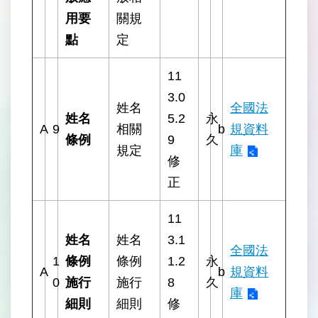
用要
關規
點
定
11
3.0
姓名
全國法
姓名
5.2
永
A
9
相關
b
規資料
條例
9
久
規定
庫
修
正
11
姓名
姓名
3.1
全國法
1
條例
條例
1.2
永
A
b
規資料
0
施行
施行
8
久
庫
細則
細則
修