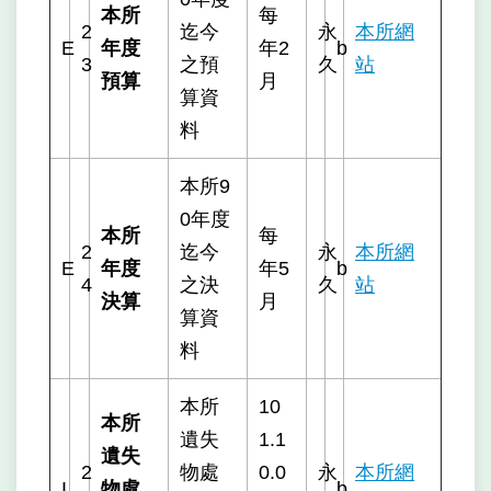
本所
每
2
迄今
永
本所網
E
年度
年2
b
3
之預
久
站
預算
月
算資
料
本所9
0年度
本所
每
2
迄今
永
本所網
E
年度
年5
b
4
之決
久
站
決算
月
算資
料
本所
10
本所
遺失
1.1
遺失
2
物處
0.0
永
本所網
I
物處
b