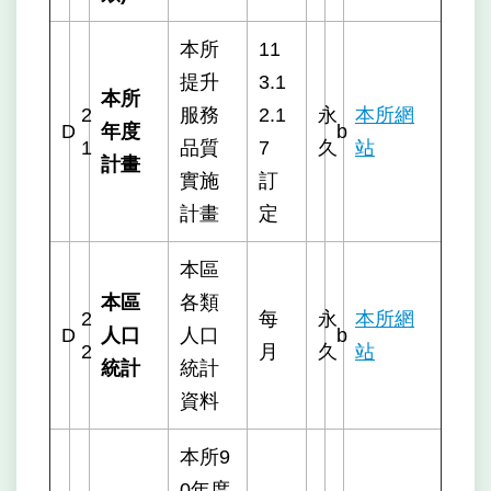
本所
11
提升
3.1
本所
2
服務
2.1
永
本所網
D
年度
b
1
品質
7
久
站
計畫
實施
訂
計畫
定
本區
本區
各類
2
每
永
本所網
D
人口
人口
b
2
月
久
站
統計
統計
資料
本所9
0年度