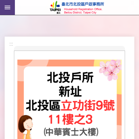
:::
跳到主要內容區塊
進
階
搜
尋
:::
機
關
介
紹
戶
政
資
訊