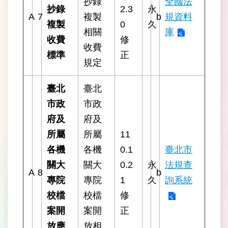
抄錄
全國法
料
抄錄
2.3
永
開
A
7
複製
b
規資料
複製
0
久
放
相關
庫
宣
收費
修
告
收費
標準
正
規定
網
站
臺北
臺北
安
市政
市政
全
政
府及
府及
策
所屬
所屬
11
各機
各機
0.1
臺北市
隱
私
關大
關大
0.2
永
法規查
A
8
b
權
專院
專院
1
久
詢系統
保
護
校檔
校檔
修
政
案開
案開
正
策
放應
放相