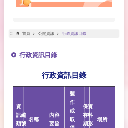
網
路
服
務
線
:::
首頁
公開資訊
行政資訊目錄
上
查
詢
行政資訊目錄
網
網
行政資訊目錄
相
連
製
申
請
作
資
保
資
案
或
件
訊
編
內容
存
料
名稱
取
場所
類
號
要旨
期
形
公
得