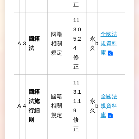
正
常
見
11
問
答
3.0
國籍
全國法
國籍
5.2
永
A
3
相關
b
規資料
雙
法
4
久
語
規定
庫
修
詞
彙
正
臺
11
北
國籍
3.1
市
國籍
全國法
政
法施
1.1
永
A
4
相關
b
規資料
府
行細
9
久
規定
庫
則
修
臺
北
正
市