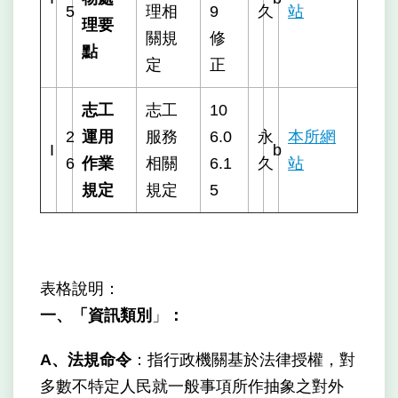
5
理相
9
久
站
理要
關規
修
點
定
正
志工
志工
10
2
運用
服務
6.0
永
本所網
I
b
6
作業
相關
6.1
久
站
規定
規定
5
表格說明：
一、「資訊類別
」
：
A、法規命令
：指行政機關基於法律授權，對
多數不特定人民就一般事項所作抽象之對外