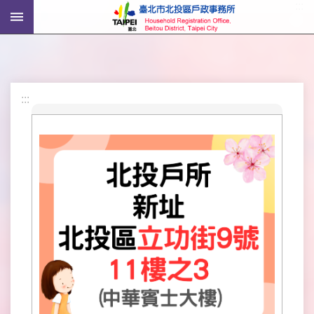
:::
跳到主要內容區塊
進
階
搜
尋
:::
機
關
介
紹
戶
政
資
訊