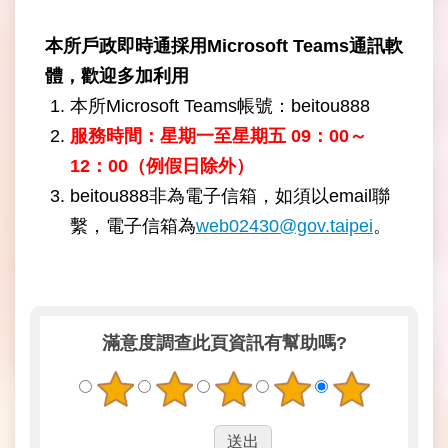
開
資
本所戶政即時通採用Microsoft Teams通訊軟
訊
體，歡迎多加利用
本所Microsoft Teams帳號：beitou888
網
站
服務時間：星期一至星期五 09：00～
導
12：00（例假日除外）
覽
beitou888非為電子信箱，如須以email聯
回
繫，電子信箱為
web02430@gov.taipei
。
首
頁
English
滿意度調查
此頁資訊有幫助嗎?
陳
情
系
統