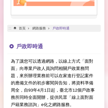
網
路
服
務
線
:::
首頁
網路服務
戶政即時通
上
查
詢
戶政即時通
網
網
為了讓您可以透過網路，以線上方式「面對
相
面」向專業戶政人員詢問相關戶政業務問
連
題，來所辦理業務前可以在家進行登記案件
申
的應備文件的初步審閱與告知，將資料準備
請
周全，自93年4月1日起，臺北市12個戶政事
案
件
務所同時全面開辦，提供民眾「線上面對面
戶籍業務諮詢」e化之網路服務。
公