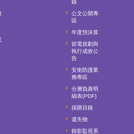
錄
連
公文公開專
)
區
年度預決算
民
節電規劃與
執行成效公
告
安衛防護業
務專區
分層負責明
細表(PDF)
採購目錄
遺失物
錄影監視系