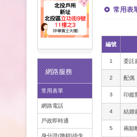
常用表
編號
1
委託
網路服務
2
配偶
常用表單
3
印鑑
網路電話
4
結婚
戶政即時通
5
兩願
身分證(撤銷)掛失