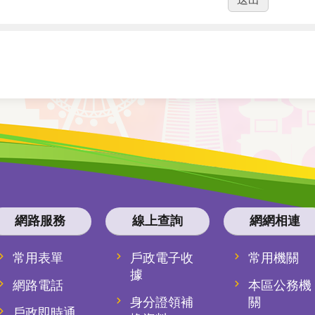
網路服務
線上查詢
網網相連
常用表單
戶政電子收
常用機關
據
網路電話
本區公務機
身分證領補
關
戶政即時通