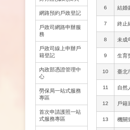
6
結婚
網路預約戶政登記
7
終止
戶政司網路申辦服
務
8
未成
戶政司線上申辦戶
籍登記
9
生育
內政部憑證管理中
10
臺北
心
11
自然
勞保局一站式服務
專區
12
戶籍
首次申請護照一站
式服務專區
13
機關