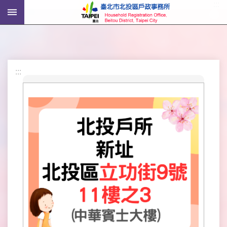
:::
跳到主要內容區塊
進
階
搜
尋
:::
機
關
介
紹
戶
政
資
訊